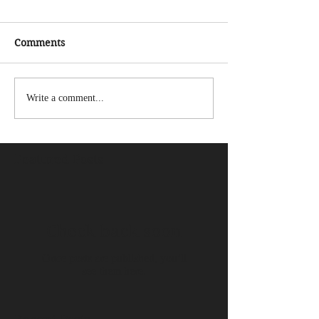
Comments
Write a comment...
Featured Posts
Check back soon
Once posts are published, you’ll
see them here.